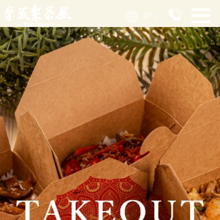
JP
▶︎