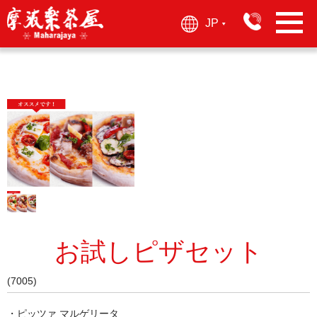
JP
▶︎
お試しピザセット
(7005)
・ピッツァ マルゲリータ