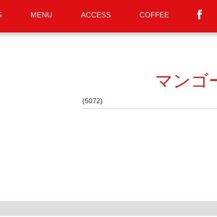
S
MENU
ACCESS
COFFEE
マンゴ
(5072)