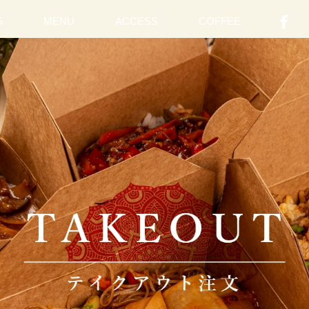
S
MENU
ACCESS
COFFEE