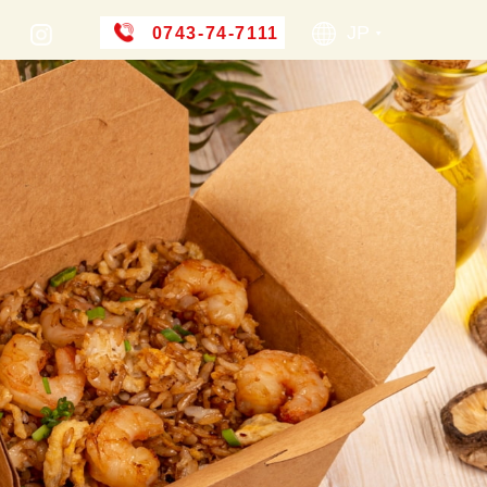
JP
0743-74-7111
▶︎