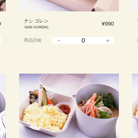
ナシ ゴレン
0
¥990
NASI GORENG
商品詳細
▲