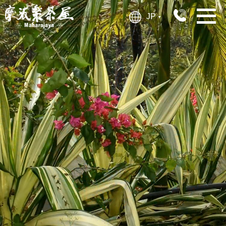
JP
▶︎