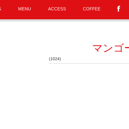
S
MENU
ACCESS
COFFEE
マンゴ
(1024)