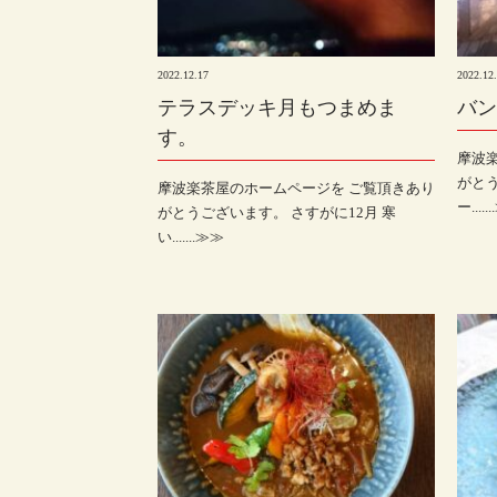
2022.12.17
2022.12
テラスデッキ月もつまめま
バン
す。
摩波
がと
摩波楽茶屋のホームページを ご覧頂きあり
ー.....
がとうございます。 さすがに12月 寒
い.......≫≫