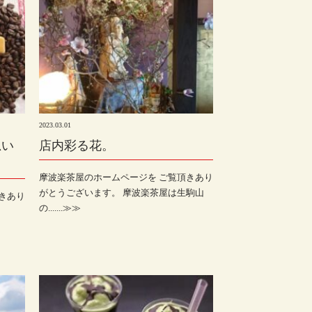
2023.03.01
思い
店内彩る花。
摩波楽茶屋のホームページを ご覧頂きあり
がとうございます。 摩波楽茶屋は生駒山
きあり
の.......≫≫