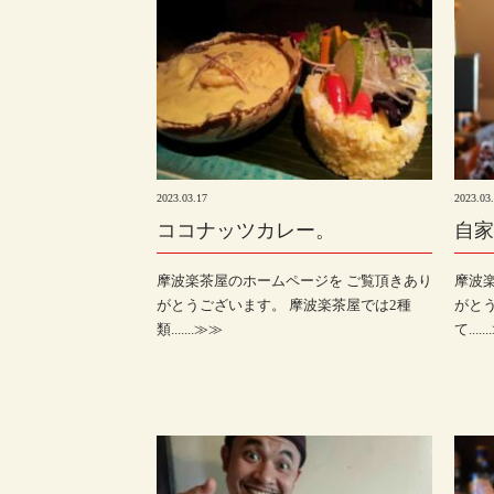
2023.03.17
2023.03
ココナッツカレー。
自家
摩波楽茶屋のホームページを ご覧頂きあり
摩波
がとうございます。 摩波楽茶屋では2種
がと
類.......≫≫
て.....