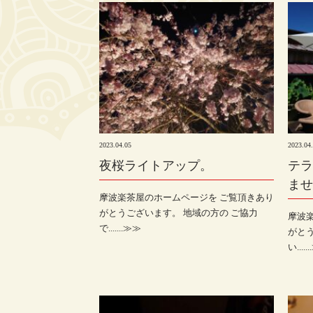
2023.04.05
2023.04
夜桜ライトアップ。
テラ
ませ
摩波楽茶屋のホームページを ご覧頂きあり
がとうございます。 地域の方の ご協力
摩波
で.......≫≫
がと
い.....