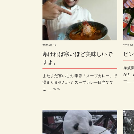
2023.02.14
2023.02
寒ければ寒いほど美味しいで
ビン
すよ。
摩波
がと
まだまだ寒いこの 季節「スープカレー」で
ー.....
温まりませんか？ スープカレー目当てで
こ.......≫≫