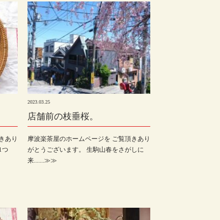
2023.03.25
店舗前の枝垂桜。
きあり
摩波楽茶屋のホームページを ご覧頂きあり
1つ
がとうございます。 生駒山春をさがしに
来.......≫≫