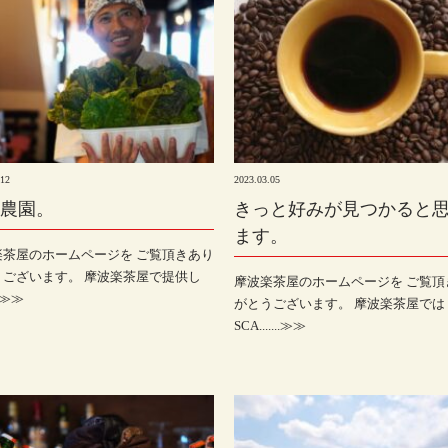
.12
2023.03.05
農園。
きっと好みが見つかると
ます。
楽茶屋のホームページを ご覧頂きあり
うございます。 摩波楽茶屋で提供し
摩波楽茶屋のホームページを ご覧頂
..≫≫
がとうございます。 摩波楽茶屋では
SCA.......≫≫