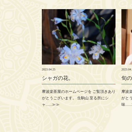
2023.04.25
2023.04
シャガの花。
旬の
摩波楽茶屋のホームページを ご覧頂きあり
摩波
がとうございます。 生駒山 至る所にシ
がとう
ャ.......≫≫
味.....