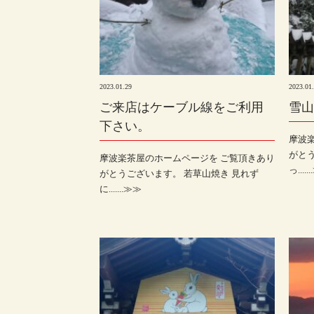
2023.01.29
2023.01
ご来店はケーブル線をご利用
雪山
下さい。
摩波
がとう
摩波楽茶屋のホームページを ご覧頂きあり
っ.....
がとうございます。 若草山焼き 見れず
に.......≫≫