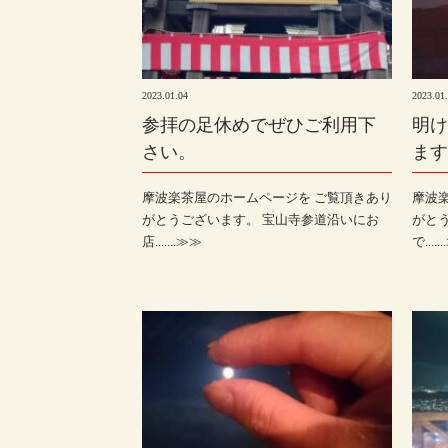
2023.01.04
2023.01
参拝の足休めでぜひご利用下
明け
さい。
ます
摩波楽茶屋のホームページを ご覧頂きあり
摩波
がとうございます。 宝山寺参道沿いにお
がと
店.......≫≫
で.....