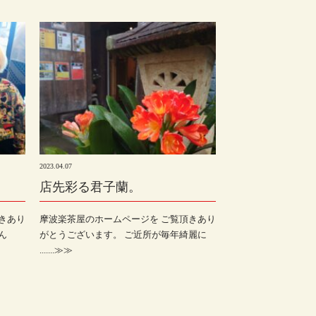
2023.04.07
。
店先彩る君子蘭。
きあり
摩波楽茶屋のホームページを ご覧頂きあり
ん
がとうございます。 ご近所が毎年綺麗に
.......≫≫