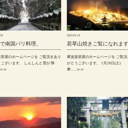
.24
2023.01.14
で南国バリ料理。
若草山焼きご覧になれま
楽茶屋のホームページを ご覧頂きあり
摩波楽茶屋のホームページを ご覧頂
ございます。 しんしんと雪が 降
がとうございます。 1月28日(土)
..≫≫
摩.......≫≫